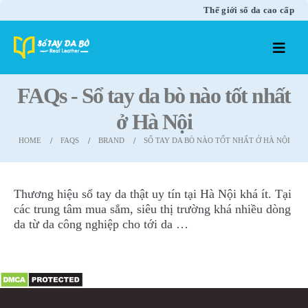
Thế giới sổ da cao cấp
FAQs - Sổ tay da bò nào tốt nhất
ở Hà Nội
HOME
FAQS
BRAND
SỔ TAY DA BÒ NÀO TỐT NHẤT Ở HÀ NỘI
Thương hiệu sổ tay da thật uy tín tại Hà Nội khá ít. Tại
các trung tâm mua sắm, siêu thị trường khá nhiều dòng
da từ da công nghiệp cho tới da …