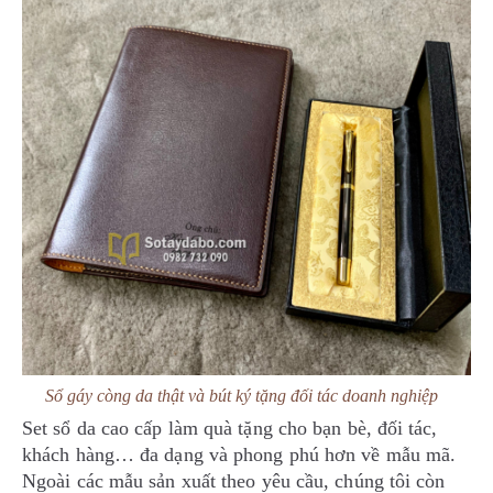
Sổ gáy còng da thật và bút ký tặng đối tác doanh nghiệp
Set sổ da cao cấp làm quà tặng cho bạn bè, đối tác,
khách hàng… đa dạng và phong phú hơn về mẫu mã.
Ngoài các mẫu sản xuất theo yêu cầu, chúng tôi còn