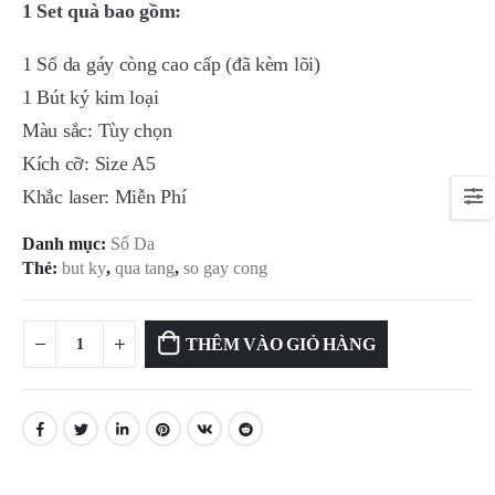
1 Set quà bao gồm:
1 Sổ da gáy còng cao cấp (đã kèm lõi)
1 Bút ký kim loại
Màu sắc: Tùy chọn
Kích cỡ: Size A5
Khắc laser: Miễn Phí
Danh mục:
Sổ Da
Thẻ:
but ky
,
qua tang
,
so gay cong
THÊM VÀO GIỎ HÀNG