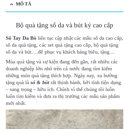
MÔ TẢ
Bộ quà tặng sổ da và bút ký cao cấp
Sổ Tay Da Bò
liên tục cập nhật các mẫu sổ da cao cấp,
sổ da quà tặng, các set quà tặng cao cấp, bộ quà tặng
sổ da và bút….để phục vụ khách hàng biếu, tặng…
Mùa quà tặng và sự kiện đang đến gần, rất nhiều các
doanh nghiệp lớn nhỏ trên cả nước đang tìm kiếm
những món quà tặng thích hợp. Ngày nay, xu hướng
tặng quà là
sổ & bút
rất thịnh hành, bởi tính tiện dụng
– sang trọng – hữu ích. Chính vì thế chúng tôi luôn
luôn tìm kiếm và đưa ra thị trường các mẫu sản phẩm
mới nhất.