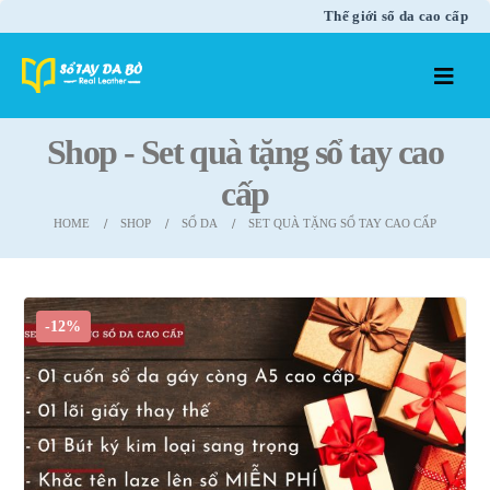
Thế giới sổ da cao cấp
Shop - Set quà tặng sổ tay cao
cấp
HOME
SHOP
SỔ DA
SET QUÀ TẶNG SỔ TAY CAO CẤP
-12%
Lõi giấy cao
Lõi giấy cao
cấp thay thế
cấp thay thế